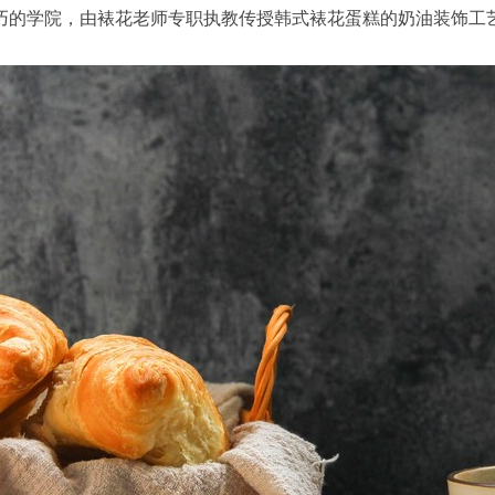
的学院，由裱花老师专职执教传授韩式裱花蛋糕的奶油装饰工艺