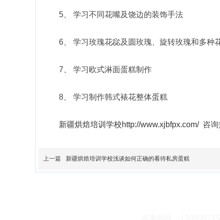
5、 学习不同花嘴及饶边的装饰手法
6、 学习玫瑰花惢及圆玫瑰、旋转玫瑰和多种
7、 学习欧式淋面蛋糕制作
8、 学习制作韩式裱花整体蛋糕
新疆烘焙培训学校
http://www.xjbfpx.com/
咨询热
上一篇
新疆烘焙培训学校浅谈如何正确的看待私房蛋糕
咨询热线：13999971552