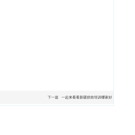
下一篇
一起来看看新疆烘焙培训哪家好
新ICP备2024012728号