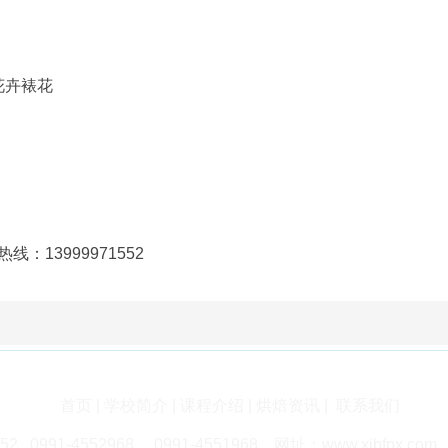
花卉裱花
线：13999971552
首页
|
学校简介
|
课程介绍
|
烘焙资讯
|
联系我们
 0991-4552968 0991-455196
8 网址：
www.xjbfpx.com